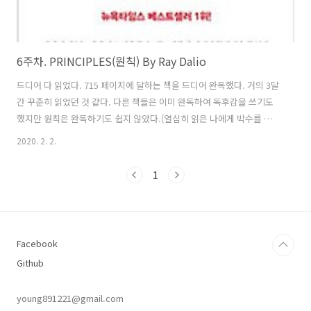
6주차. PRINCIPLES(원칙) By Ray Dalio
드디어 다 읽었다. 715 페이지에 달하는 책을 드디어 완독했다. 거의 3달
간 꾸준히 읽었던 것 같다. 다른 책들은 이미 완독하여 독후감을 쓰기도
했지만 원칙은 완독하기도 쉽지 않았다.(열심히 읽은 나에게 박수를 쳐준
다 짝짝짝) 처음에는 투자의 대가 레이 달리오가 말하는 투자란 무엇인
2020. 2. 2.
지, 어떤 마음가짐으로 접근해야 하는지, 어떤 과정이었는지 등 투자 전
문 서적인줄로만 오해했었다. 하지만, 이 책의 핵심은 자신이 빚어서 만
1
들어낸 아이디어 성과주의라는 시스템이다. 책을 읽을 수록 점점 아이디
어 성과주의에 빠져들게 되며 내가 다니는 회사에 투영해 보기도 했었다.
회사의 사원으로서의 관점이 아닌 회사의 주인으로서 다른 관점으로 시
스템을 보게 된다. 회사가 왜 존재하는지, 회사의 관리자는 어떠한 마인
Facebook
드로 팀원들을..
Github
young891221@gmail.com