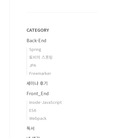
CATEGORY
Back-End
Spring
토비의 스프링
JPA
Freemarker
세미나 후기
Front_End
Inside-JavaScript
ES6
Webpack
독서