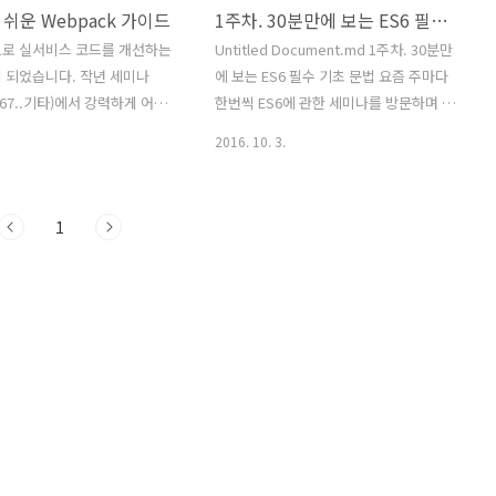
쉬운 Webpack 가이드
1주차. 30분만에 보는 ES6 필수 기초 문법
으로 실서비스 코드를 개선하는
Untitled Document.md 1주차. 30분만
 되었습니다. 작년 세미나
에 보는 ES6 필수 기초 문법 요즘 주마다
 s67..기타)에서 강력하게 어필
한번씩 ES6에 관한 세미나를 방문하며 깊
싶었던 ES6 + Webpack 기
이있는 정보를 듣고 있다.(내가 깊이있게
2016. 10. 3.
 엔드 환경을 구성하기로 하
공부한게 아니라…) 때문에 정리할겸 전
그리하여 정리를 시작하게 되
반적인 ES6에 대한 글을 쓰기로 했다. 타
장에서 webpack이란 무엇이
겟은 ES6에 관심이 있으면서 빠르게 훑어
1
해야 되며 어떠한 기능들이 있
보고 싶은 분을 위해서~ 내가 생각하는
쉽게 풀어쓰도록 노력하였습니
ES6의 주제어는 '명확성’이라는 개념에
료는 github에 있습니다. 미숙
맞추면 좀 더 이해하기 편해진다. 기존의
가감없이 댓글 부탁드립니
자바스크립트에 존재했던 암묵적 지시어
bpack이란?webpack이란
나 명확하지 않는 개념, 문법, 함수들을 더
Bundler입니다. webpack으로
명확하게 바꾸어 개발의 생산성을 높일뿐
 심플하게 딱 쓰여있어서 바로
만 아니라 타언어 개발자들이 접근하기
있습니다. 그럼 bundler란
쉬워졌다. 먼저 기본문법 부터 살펴보자.
 wiki에는 다음과 같이 정의
1. 기본 ES6 문법 let 기존의 var를 대체
니다.해석하자면 소프트웨어 및
하는 키워드 기존의 함수 스코프 변수인