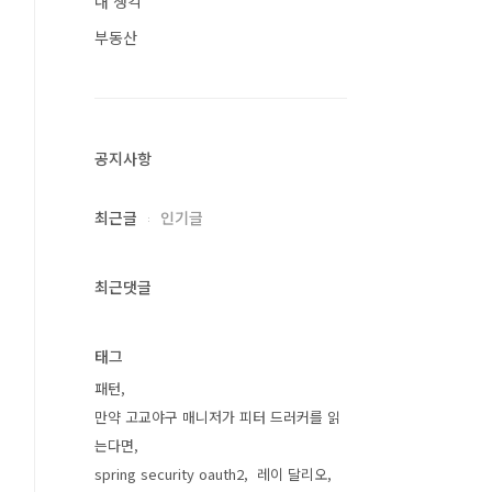
내 생각
부동산
공지사항
최근글
인기글
최근댓글
태그
패턴
만약 고교야구 매니저가 피터 드러커를 읽
는다면
spring security oauth2
레이 달리오