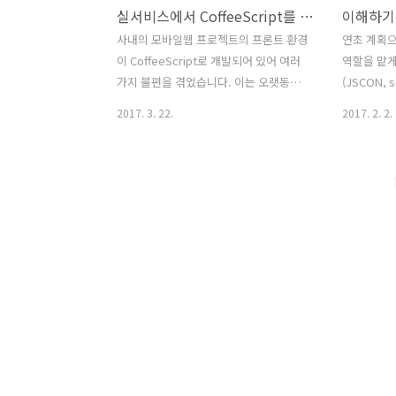
실서비스에서 CoffeeScript를 ES6로 변환하기
이해하기 
사내의 모바일웹 프로젝트의 프론트 환경
연초 계획
이 CoffeeScript로 개발되어 있어 여러
역할을 맡게
가지 불편을 겪었습니다. 이는 오랫동안
(JSCON,
풀어야 할 숙원사업(?)이였는데 이를 해결
되어 써보고 
2017. 3. 22.
2017. 2. 2.
하며 느꼈던 점, 절차, 노하우를 공유하고
반의 프론트
자 합니다. 제가 느꼈던 CoffeeScript 환
였습니다. 
경의 문제와 Webpack + ES6 도입 이유
었고 제 입
를 정리해 보았습니다.CoffeeScript 개
고 왜 사용
발환경 문제전역객체 사용의 남발
는지 알기
(CoffeeScript와는 무관합니다)기존 코
다. 모든 자
드가 모듈화 되어 있지 않았습니다.
한 부분은 
(CoffeeScript와는 무관합니다)그래서
다.1. we
의존 관계 파악이 어려웠고 유지보수, 기
Module 
능 개발에 제한이 있었습니다.개발 진행
들어가시면
중 수정된 사항을 즉시 변환해 주는 컨버
확인하실 수 
팅 도구(Webpack, browsify)를 쓰고 있
무엇일까요?
지 않아 개발진행이 느렸습니다.Coff..
하고 있습