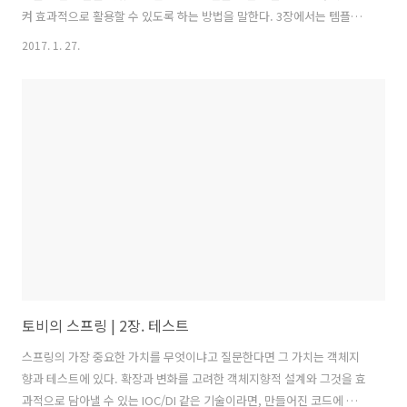
켜 효과적으로 활용할 수 있도록 하는 방법을 말한다. 3장에서는 템플릿
기법을 적용하는 방법에 대해 살펴본다.3.1 다시보는 초난감
2017. 1. 27.
DAOUserDao의 여러가지 면에서 개선작업을 했지만 아직 미흡한 점이
있다. 바로 예외처리이다.public void deleteAll() throws
SQLException { Connection c = dataSource.getConnection();
PreparedStatement ps = c.PreparedStatement("delete from
users"); ps.executeUpdate(); ps.close(); c.close(..
토비의 스프링 | 2장. 테스트
스프링의 가장 중요한 가치를 무엇이냐고 질문한다면 그 가치는 객체지
향과 테스트에 있다. 확장과 변화를 고려한 객체지향적 설계와 그것을 효
과적으로 담아낼 수 있는 IOC/DI 같은 기술이라면, 만들어진 코드에 확