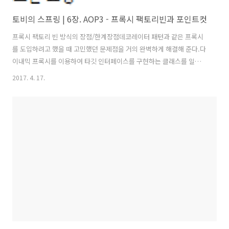
토비의 스프링 | 6장. AOP3 - 프록시 팩토리빈과 포인트컷
프록시 팩토리 빈 방식의 장점/한계장점데코레이터 패턴과 같은 프록시
를 도입하려고 했을 때 고민했던 문제점을 거의 완벽하게 해결해 준다.다
이내믹 프록시를 이용하여 타깃 인터페이스를 구현하는 클래스를 일일
이 만들지 않아도 된다.하나의 핸들러 메소드를 구현하여 부가기능 코드
2017. 4. 17.
의 중복 문제를 해결한다.DI 설정만으로 다양한 타깃 오브젝트에 적용 가
능하다.한계하나의 클래스 안에 여러개의 메소드 적용은 가능하지만 여
러 개의 클래스에 공통적인 부가기능을 제공하는 일은 불가능하다.하나
의 타깃에 여러 개의 부가기능을 적용하려 할 때도 문제이다.트랜잭션,
보안 기능, 기타 부가기능을 담은 프록시를 추가하려 해도 설정 코드는
그만큼 추가로 늘어나는 한계가 생긴다.TransactionHandler 오브젝트
가 프록시 팩토리 빈 ..