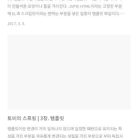
리 만들어둔 모양이나 틀을 가리킨다. JSP는 HTML이라는 고정된 부분
에 EL과 스크립릿이라는 변하는 부분을 넣은 일종의 템플릿 파일이다.
콜백: 실행되는 것을 목적으로 다른 오브젝트의 메소드에 전달되는 오브
2017. 3. 3.
젝트를 말한다. 자바에선 메소드 자체를 파라미터로 전달할 방법이 없기
때문에 메소드가 담긴 오브젝트를 전달한다. 이것을 functional object
라 한다.UserDao와 StatementStrategy, JdbcContext를 이용한 전
략 패턴의 기본 구조에 익명 내부 클래스를 활용한 방식을 템플릿/콜백
패턴이라 한다.전략 패턴의 컨텍스트를 템플릿이라 부르고, 익명 내부 클
래스를 콜백이라 부른다.템플릿/콜백 패턴의 콜백은 보..
토비의 스프링 | 3장. 템플릿
템플릿이란 변경이 거의 일어나지 않으며 일정한 패턴으로 유지되는 특
성을 가진 부분을 자유롭게 변경되는 성질을 가진 부분으로 부터 독립시