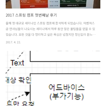
2017 스프링 캠프 첫번째날 후기
올해 첫 대규모 세미나인 스프링 캠프에 참석하게 되었습니다. 어벤져스
급 연사님들이 나오시는 세미나에서 하루 동안 많은 꿀팁들을 얻을 수 있
었습니다. 모든 것을 다 정리하고 싶은 욕심은 넘쳤지만 정신없이 듣느라
간략하게 제 느낌(?)데로 정리해 보았습니다.0.index1.keynote(박성철
2017. 4. 22.
님)2.프로세스와 스레드, NIO 그리고 리액티브 스트림(부종민
님)3.Async & Spring(토비님)4.Spring Web Flux(토비님)5.Spring
Cloud Data Flow(정윤진님)6.gㅏ벼운 RPC, gRPC(빠르고 가벼운
Polyglot RPC framework)(오명운님)1.keynote(박성철님)멍하게 듣
다가 시간이 흘러갔습니다. 예전 피씨의 탄생 초창기부터 현재까지 그리
고 앞으로는 어떻게 흘러갈..