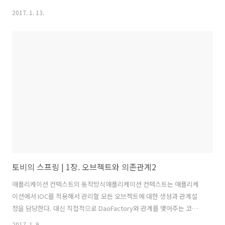
신을 주고 변화에 유연하게 대처할 수 있는 자신감을 주는 테스트 기술이
2017. 1. 13.
있다. 2장에서는 테스트란 무엇이며, 그 가치와 장점, 활용 전략, 스프링
과의 관계를 살펴본다.2.1 UserDaoTest 다시 보기이전에는 main() 메
소드를 이용해 UserDao 오브젝트의 함수를 호출하고 결과물을 출력함
으로써 테스트를 수행하였다.테스트란 결국 내가 예상했던 데로 코드가
정확히 동작하는지 확인해서, 내 코드에 대한 확신을 갖게 해주는 작업이
다.테스트에서 원치 않는 결함이 나오면 이를 제거해가는 작업, 일명 ..
토비의 스프링 | 1장. 오브젝트와 의존관계2
애플리케이션 컨텍스트의 동작방식애플리케이션 컨텍스트는 애플리케
이션에서 IOC를 적용해서 관리할 모든 오브젝트에 대한 생성과 관계설
정을 담당한다. 대신 직접적으로 DaoFactory와 관계를 맺어주는 코드
는 따로 없고 그런 생성정보와 연관관계 정보를 별도의 설정정보를 통해
2017. 1. 9.